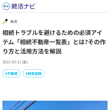
Skip
to
content
厳選
相続トラブルを避けるための必須アイ
テム「相続不動産一覧表」とは?その作
り方と活用方法を解説
2022-03-11 (金)
#
不動産
#
財産目録