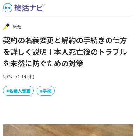
Skip
to
content
厳選
契約の名義変更と解約の手続きの仕方
を詳しく説明！本人死亡後のトラブル
を未然に防ぐための対策
2022-04-14 (木)
#
名義人変更
#
手続