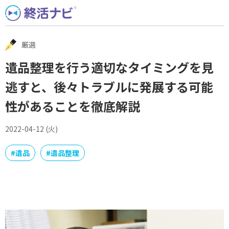
Skip
to
content
厳選
遺品整理を行う適切なタイミングを見
逃すと、後々トラブルに発展する可能
性があることを徹底解説
2022-04-12 (火)
#
遺品
#
遺品整理