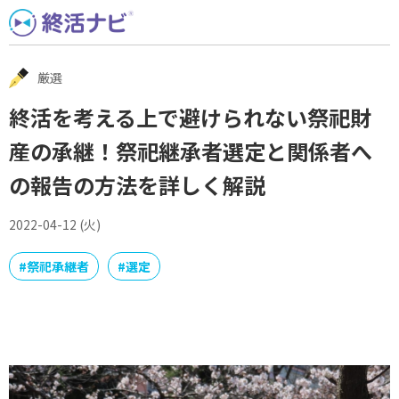
Skip
to
content
厳選
終活を考える上で避けられない祭祀財
産の承継！祭祀継承者選定と関係者へ
の報告の方法を詳しく解説
2022-04-12 (火)
#
祭祀承継者
#
選定