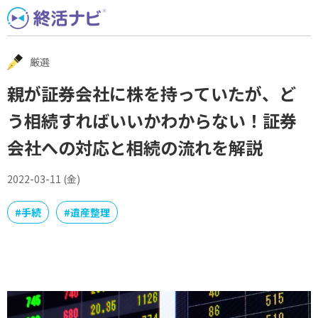
Skip
to
content
厳選
親が証券会社に株を持っていたが、ど
う相続すればいいかわからない！証券
会社への対応と相続の流れを解説
2022-03-11 (金)
#
手続
#
遺産整理