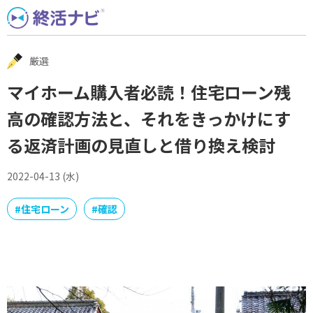
Skip
to
content
厳選
マイホーム購入者必読！住宅ローン残
高の確認方法と、それをきっかけにす
る返済計画の見直しと借り換え検討
2022-04-13 (水)
#
住宅ローン
#
確認