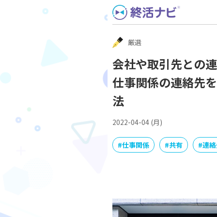
Skip
to
content
厳選
会社や取引先との連
仕事関係の連絡先を
法
2022-04-04 (月)
#
仕事関係
#
共有
#
連絡