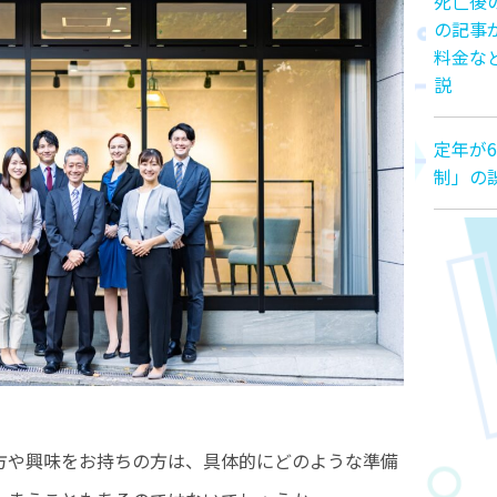
死亡後
の記事
料金な
説
定年が6
制」の
方や興味をお持ちの方は、具体的にどのような準備