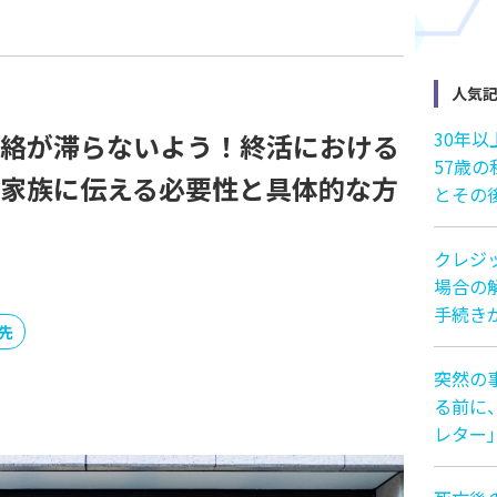
人気
30年
絡が滞らないよう！終活における
57歳
家族に伝える必要性と具体的な方
とその
クレジ
場合の解
手続き
先
突然の
る前に
レター