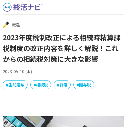
Skip
to
content
厳選
2023年度税制改正による相続時精算課
税制度の改正内容を詳しく解説！これ
からの相続税対策に大きな影響
2023-05-10 (水)
#
生前贈与
#
相続税
#
終活
#
贈与税