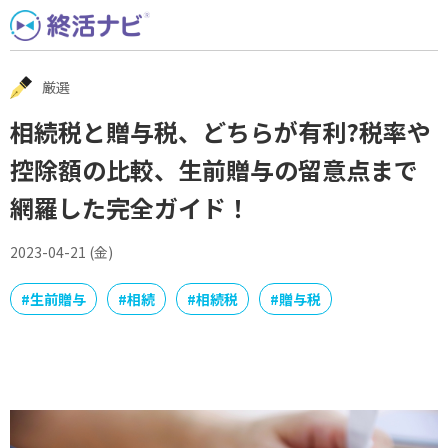
Skip
to
content
厳選
相続税と贈与税、どちらが有利?税率や
控除額の比較、生前贈与の留意点まで
網羅した完全ガイド！
2023-04-21 (金)
#
生前贈与
#
相続
#
相続税
#
贈与税