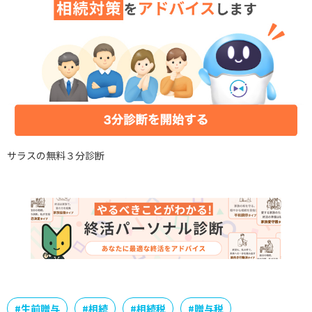
サラスの無料３分診断
#
生前贈与
#
相続
#
相続税
#
贈与税