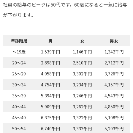
社員の給与のピークは50代です。60歳になると一気に給与
が下がります。
年齢階層
男
女
男女
～19歳
1,539千円
1,146千円
1,342千円
20～24
2,898千円
2,510千円
2,712千円
25～29
4,058千円
3,302千円
3,726千円
30～34
4,754千円
3,234千円
4,157千円
35～39
5,394千円
3,246千円
4,543千円
40～44
5,909千円
3,262千円
4,850千円
45～49
6,375千円
3,322千円
5,108千円
50～54
6,740千円
3,333千円
5,293千円