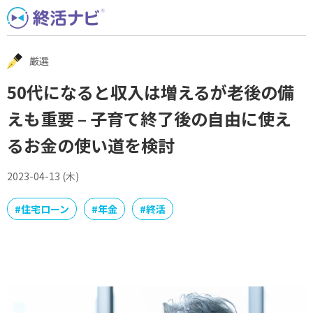
Skip
to
content
厳選
50代になると収入は増えるが老後の備
えも重要 – 子育て終了後の自由に使え
るお金の使い道を検討
2023-04-13 (木)
#
住宅ローン
#
年金
#
終活