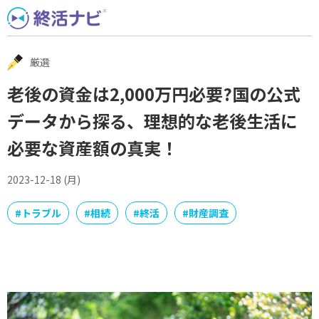
Skip
to
content
厳選
老後の資金は2,000万円必要?国の公式
データから探る、理想的な老後生活に
必要な資産額の真実！
2023-12-18 (月)
#
トラブル
#
相続
#
終活
#
財産調査