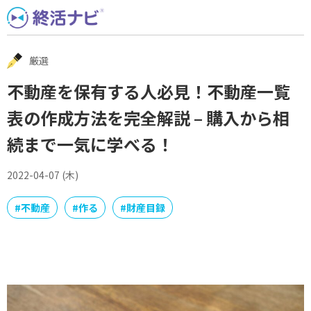
Skip
to
content
厳選
不動産を保有する人必見！不動産一覧
表の作成方法を完全解説 – 購入から相
続まで一気に学べる！
2022-04-07 (木)
#
不動産
#
作る
#
財産目録